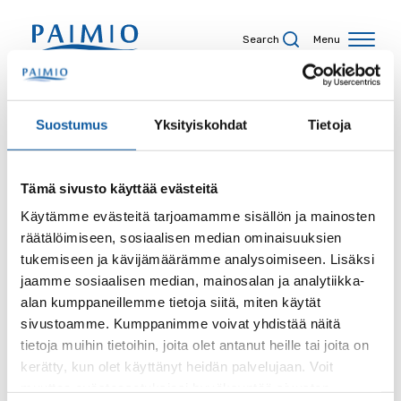
Skip to content
Search
Menu
Search results
Suostumus
Yksityiskohdat
Tietoja
Tämä sivusto käyttää evästeitä
Search term
Käytämme evästeitä tarjoamamme sisällön ja mainosten
räätälöimiseen, sosiaalisen median ominaisuuksien
tukemiseen ja kävijämäärämme analysoimiseen. Lisäksi
jaamme sosiaalisen median, mainosalan ja analytiikka-
alan kumppaneillemme tietoja siitä, miten käytät
Site
sivustoamme. Kumppanimme voivat yhdistää näitä
tietoja muihin tietoihin, joita olet antanut heille tai joita on
kerätty, kun olet käyttänyt heidän palvelujaan. Voit
muuttaa evästeasetuksiesi hyväksyntää sivuston
Content type