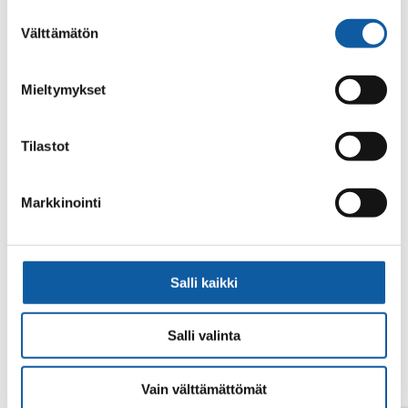
alalaidassa olevasta
Evästeasetukset
linkistä.
Suostumuksen
Välttämätön
valinta
Mieltymykset
Tilastot
No search results.
Markkinointi
Salli kaikki
Salli valinta
Vain välttämättömät