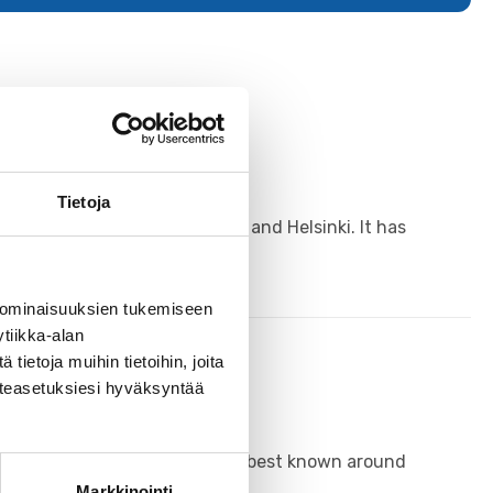
Tietoja
ng the highway between Turku and Helsinki. It has
 ominaisuuksien tukemiseen
tiikka-alan
ietoja muihin tietoihin, joita
västeasetuksiesi hyväksyntää
tizens and visitors. The town is best known around
Markkinointi