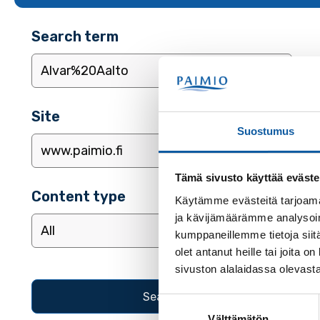
Search term
Site
Suostumus
Tämä sivusto käyttää eväste
Content type
Käytämme evästeitä tarjoama
ja kävijämäärämme analysoim
kumppaneillemme tietoja siitä
olet antanut heille tai joita
sivuston alalaidassa olevast
Suostumuksen
Välttämätön
valinta