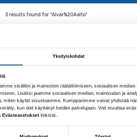
3 results found for "Alvar%20Aalto"
Pages
Paimio
Yksityiskohdat
The town of Paimio is located in Southwest Finland, alo
been town since 1997, but its roots extend far back in...
itä
mme sisällön ja mainosten räätälöimiseen, sosiaalisen median
iseen. Lisäksi jaamme sosiaalisen median, mainosalan ja analy
, miten käytät sivustoamme. Kumppanimme voivat yhdistää näitä t
Pages
 on kerätty, kun olet käyttänyt heidän palvelujaan. Voit muuttaa e
Culture and leisure
a
Evästeasetukset
linkistä.
The Town of Paimio gives a lot of to see and do to its ci
the world of the Paimio Sanatorium, designed by...
Mieltymykset
Tilastot