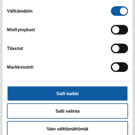
alalaidassa olevasta
Evästeasetukset
linkistä.
Suostumuksen
Välttämätön
valinta
Mieltymykset
Tilastot
No search results.
Markkinointi
Salli kaikki
Salli valinta
Vain välttämättömät