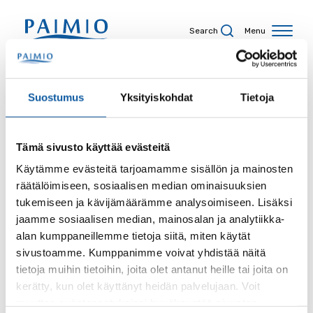
Skip to content
Search
Menu
Search results
Suostumus
Yksityiskohdat
Tietoja
Tämä sivusto käyttää evästeitä
Search term
Käytämme evästeitä tarjoamamme sisällön ja mainosten
räätälöimiseen, sosiaalisen median ominaisuuksien
tukemiseen ja kävijämäärämme analysoimiseen. Lisäksi
jaamme sosiaalisen median, mainosalan ja analytiikka-
alan kumppaneillemme tietoja siitä, miten käytät
Site
sivustoamme. Kumppanimme voivat yhdistää näitä
tietoja muihin tietoihin, joita olet antanut heille tai joita on
kerätty, kun olet käyttänyt heidän palvelujaan. Voit
muuttaa evästeasetuksiesi hyväksyntää sivuston
Content type