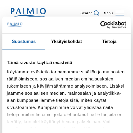
Skip to content
Search
Menu
Search results
Suostumus
Yksityiskohdat
Tietoja
Tämä sivusto käyttää evästeitä
Search term
Käytämme evästeitä tarjoamamme sisällön ja mainosten
räätälöimiseen, sosiaalisen median ominaisuuksien
tukemiseen ja kävijämäärämme analysoimiseen. Lisäksi
jaamme sosiaalisen median, mainosalan ja analytiikka-
alan kumppaneillemme tietoja siitä, miten käytät
Site
sivustoamme. Kumppanimme voivat yhdistää näitä
tietoja muihin tietoihin, joita olet antanut heille tai joita on
kerätty, kun olet käyttänyt heidän palvelujaan. Voit
muuttaa evästeasetuksiesi hyväksyntää sivuston
Content type