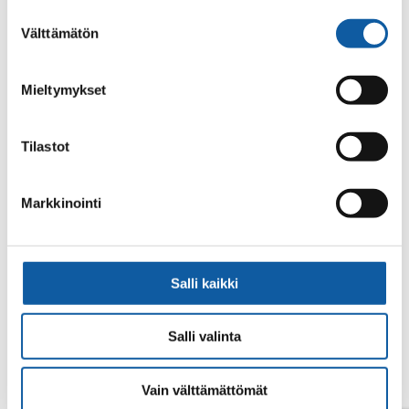
alalaidassa olevasta
Evästeasetukset
linkistä.
Suostumuksen
Välttämätön
valinta
Mieltymykset
Tilastot
No search results.
Markkinointi
Salli kaikki
Salli valinta
Vain välttämättömät