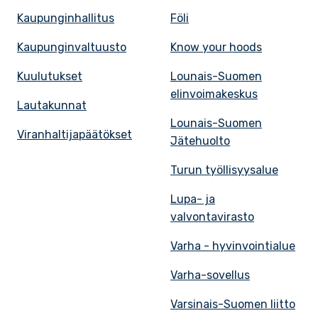
Kaupunginhallitus
Föli
Kaupunginvaltuusto
Know your hoods
Kuulutukset
Lounais-Suomen
elinvoimakeskus
Lautakunnat
Lounais-Suomen
Viranhaltijapäätökset
Jätehuolto
Turun työllisyysalue
Lupa- ja
valvontavirasto
Varha - hyvinvointialue
Varha-sovellus
Varsinais-Suomen liitto