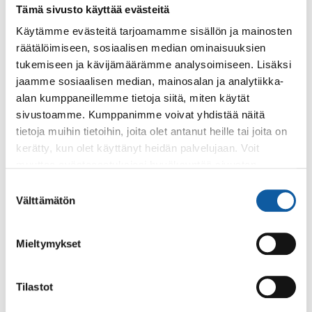
Tämä sivusto käyttää evästeitä
Käytämme evästeitä tarjoamamme sisällön ja mainosten
Käyntiosoite: Vistantie 18
räätälöimiseen, sosiaalisen median ominaisuuksien
Postiosoite: PL 50, 21531 PAIMIO
tukemiseen ja kävijämäärämme analysoimiseen. Lisäksi
Vaihde: (02) 474 511
jaamme sosiaalisen median, mainosalan ja analytiikka-
Sähköposti:
paimio.kaupunki@paimio.fi
alan kumppaneillemme tietoja siitä, miten käytät
sivustoamme. Kumppanimme voivat yhdistää näitä
tietoja muihin tietoihin, joita olet antanut heille tai joita on
Facebook
Instagram
Youtube
kerätty, kun olet käyttänyt heidän palvelujaan. Voit
muuttaa evästeasetuksiesi hyväksyntää sivuston
alalaidassa olevasta
Evästeasetukset
linkistä.
Suostumuksen
Välttämätön
valinta
Paimio-tieto
Asiointi
Mieltymykset
Tietoa Paimiosta
Yhteystietohaku
Karttapalvelu
Palvelupiste
Tilastot
Kuntakortti
Asiakirjojen