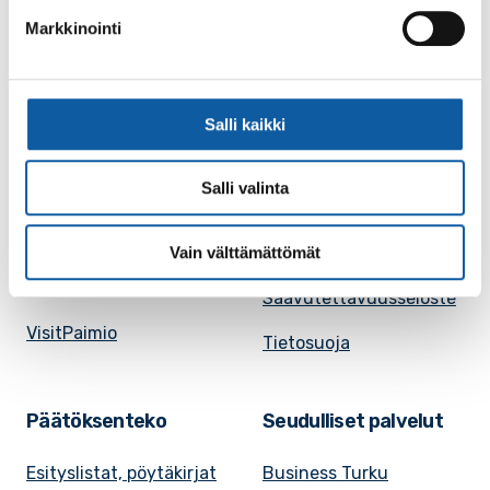
julkisuuskuvaus
Markkinointi
Paimion mediapankki
Avoimet työpaikat
Ruokalistat, ISS
Evästeasetukset
Salli kaikki
Ruokalista, Ansku
Kaupungille osoitetut
SunPaimio -
laskut
Salli valinta
mobiilisovellus
Kokoustilojen
Tapahtumakalenteri
Vain välttämättömät
vuokraaminen
Uutiset
Saavutettavuusseloste
VisitPaimio
Tietosuoja
Päätöksenteko
Seudulliset palvelut
Esityslistat, pöytäkirjat
Business Turku