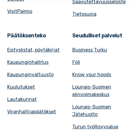
Saavutettavuusseloste
VisitPaimio
Tietosuoja
Päätöksenteko
Seudulliset palvelut
Esityslistat, pöytäkirjat
Business Turku
Kaupunginhallitus
Föli
Kaupunginvaltuusto
Know your hoods
Kuulutukset
Lounais-Suomen
elinvoimakeskus
Lautakunnat
Lounais-Suomen
Viranhaltijapäätökset
Jätehuolto
Turun työllisyysalue