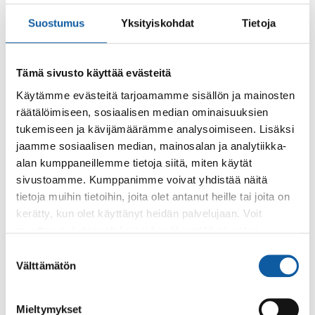
Palaute
Suostumus
Yksityiskohdat
Tietoja
Tämä sivusto käyttää evästeitä
Käytämme evästeitä tarjoamamme sisällön ja mainosten
räätälöimiseen, sosiaalisen median ominaisuuksien
tukemiseen ja kävijämäärämme analysoimiseen. Lisäksi
jaamme sosiaalisen median, mainosalan ja analytiikka-
Käyntiosoite: Vistantie 18
alan kumppaneillemme tietoja siitä, miten käytät
Postiosoite: PL 50, 21531 PAIMIO
sivustoamme. Kumppanimme voivat yhdistää näitä
tietoja muihin tietoihin, joita olet antanut heille tai joita on
Vaihde: (02) 474 511
kerätty, kun olet käyttänyt heidän palvelujaan. Voit
Sähköposti:
paimio.kaupunki@paimio.fi
muuttaa evästeasetuksiesi hyväksyntää sivuston
alalaidassa olevasta
Evästeasetukset
linkistä.
Suostumuksen
Välttämätön
valinta
Facebook
Instagram
Youtube
Mieltymykset