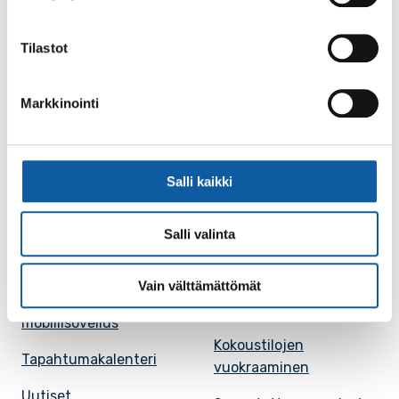
Paimio-tieto
Asiointi
Tilastot
Tietoa Paimiosta
Yhteystietohaku
Markkinointi
Karttapalvelu
Palvelupiste
Kuntakortti
Asiakirjojen
julkisuuskuvaus
Salli kaikki
Paimion mediapankki
Avoimet työpaikat
Ruokalistat, ISS
Salli valinta
Evästeasetukset
Ruokalista, Ansku
Vain välttämättömät
Kaupungille osoitetut
SunPaimio -
laskut
mobiilisovellus
Kokoustilojen
Tapahtumakalenteri
vuokraaminen
Uutiset