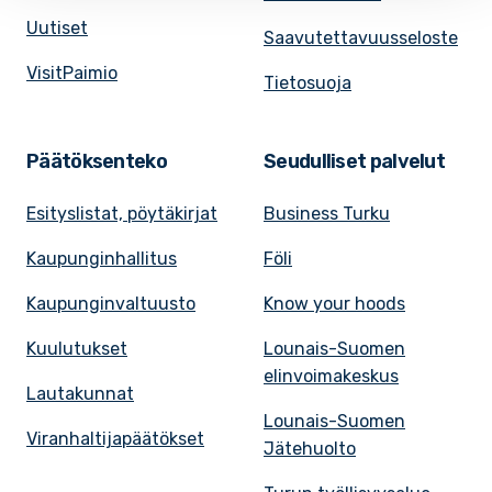
Uutiset
Saavutettavuusseloste
VisitPaimio
Tietosuoja
Päätöksenteko
Seudulliset palvelut
Esityslistat, pöytäkirjat
Business Turku
Kaupunginhallitus
Föli
Kaupunginvaltuusto
Know your hoods
Kuulutukset
Lounais-Suomen
elinvoimakeskus
Lautakunnat
Lounais-Suomen
Viranhaltijapäätökset
Jätehuolto