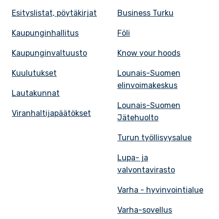
Esityslistat, pöytäkirjat
Business Turku
Kaupunginhallitus
Föli
Kaupunginvaltuusto
Know your hoods
Kuulutukset
Lounais-Suomen
elinvoimakeskus
Lautakunnat
Lounais-Suomen
Viranhaltijapäätökset
Jätehuolto
Turun työllisyysalue
Lupa- ja
valvontavirasto
Varha - hyvinvointialue
Varha-sovellus