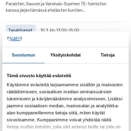
Paraisten, Sauvon ja Varsinais-Suomen TE-toimiston
kanssa järjestämässä eteläisten kuntien...
Tapahtumat
10.3. klo 13:00–15:00
Rekrymessut Kaarinassa
Kaarina-talolla järjestettävän seudullisen
Suostumus
Yksityiskohdat
Tietoja
rekrytointitapahtuman järjestäjinä toimivat Kemiönsaari,
Parainen, Paimio, Sauvo ja Kaarina.
Tämä sivusto käyttää evästeitä
Käytämme evästeitä tarjoamamme sisällön ja mainosten
räätälöimiseen, sosiaalisen median ominaisuuksien
Palaute
tukemiseen ja kävijämäärämme analysoimiseen. Lisäksi
jaamme sosiaalisen median, mainosalan ja analytiikka-
alan kumppaneillemme tietoja siitä, miten käytät
sivustoamme. Kumppanimme voivat yhdistää näitä
tietoja muihin tietoihin, joita olet antanut heille tai joita on