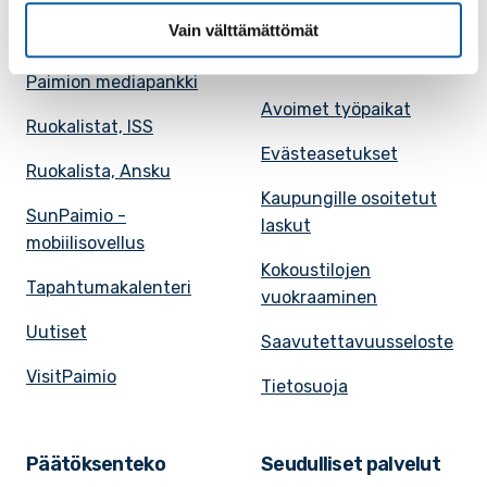
Vain välttämättömät
Kuntakortti
Asiakirjojen
julkisuuskuvaus
Paimion mediapankki
Avoimet työpaikat
Ruokalistat, ISS
Evästeasetukset
Ruokalista, Ansku
Kaupungille osoitetut
SunPaimio -
laskut
mobiilisovellus
Kokoustilojen
Tapahtumakalenteri
vuokraaminen
Uutiset
Saavutettavuusseloste
VisitPaimio
Tietosuoja
Päätöksenteko
Seudulliset palvelut