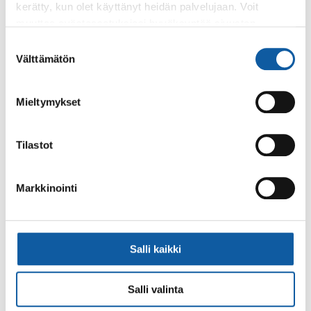
kerätty, kun olet käyttänyt heidän palvelujaan. Voit
muuttaa evästeasetuksiesi hyväksyntää sivuston
alalaidassa olevasta
Evästeasetukset
linkistä.
Suostumuksen
Välttämätön
Käyntiosoite: Vistantie 18
valinta
Postiosoite: PL 50, 21531 PAIMIO
Vaihde: (02) 474 511
Mieltymykset
Sähköposti:
paimio.kaupunki@paimio.fi
Tilastot
Facebook
Instagram
Youtube
Markkinointi
Paimio-tieto
Asiointi
Salli kaikki
Tietoa Paimiosta
Yhteystietohaku
Salli valinta
Karttapalvelu
Palvelupiste