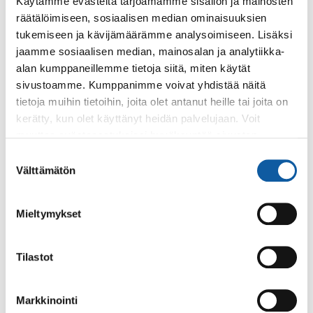
Käytämme evästeitä tarjoamamme sisällön ja mainosten
räätälöimiseen, sosiaalisen median ominaisuuksien
Maataloustuet
tukemiseen ja kävijämäärämme analysoimiseen. Lisäksi
Maataloustukien tarkoitus on turvata
jaamme sosiaalisen median, mainosalan ja analytiikka-
elintarviketuotannon kannattavuus ja jatkuvuus.
alan kumppaneillemme tietoja siitä, miten käytät
sivustoamme. Kumppanimme voivat yhdistää näitä
tietoja muihin tietoihin, joita olet antanut heille tai joita on
kerätty, kun olet käyttänyt heidän palvelujaan. Voit
muuttaa evästeasetuksiesi hyväksyntää sivuston
Palaute
alalaidassa olevasta
Evästeasetukset
linkistä.
Suostumuksen
Välttämätön
valinta
Mieltymykset
Tilastot
Käyntiosoite: Vistantie 18
Markkinointi
Postiosoite: PL 50, 21531 PAIMIO