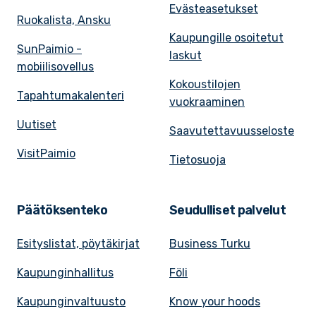
Evästeasetukset
Ruokalista, Ansku
Kaupungille osoitetut
SunPaimio -
laskut
mobiilisovellus
Kokoustilojen
Tapahtumakalenteri
vuokraaminen
Uutiset
Saavutettavuusseloste
VisitPaimio
Tietosuoja
Päätöksenteko
Seudulliset palvelut
Esityslistat, pöytäkirjat
Business Turku
Kaupunginhallitus
Föli
Kaupunginvaltuusto
Know your hoods