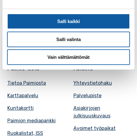
Vaihde: (02) 474 511
Sähköposti:
paimio.kaupunki@paimio.fi
Salli kaikki
Facebook
Instagram
Youtube
Salli valinta
Vain välttämättömät
Paimio-tieto
Asiointi
Tietoa Paimiosta
Yhteystietohaku
Karttapalvelu
Palvelupiste
Kuntakortti
Asiakirjojen
julkisuuskuvaus
Paimion mediapankki
Avoimet työpaikat
Ruokalistat, ISS