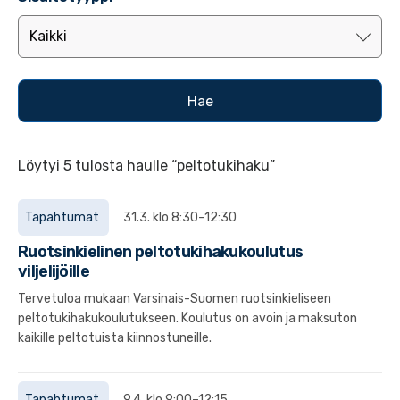
Löytyi 5 tulosta haulle “peltotukihaku”
Tapahtumat
31.3. klo 8:30–12:30
Ruotsinkielinen peltotukihakukoulutus
viljelijöille
Tervetuloa mukaan Varsinais-Suomen ruotsinkieliseen
peltotukihakukoulutukseen. Koulutus on avoin ja maksuton
kaikille peltotuista kiinnostuneille.
Tapahtumat
9.4. klo 9:00–12:15