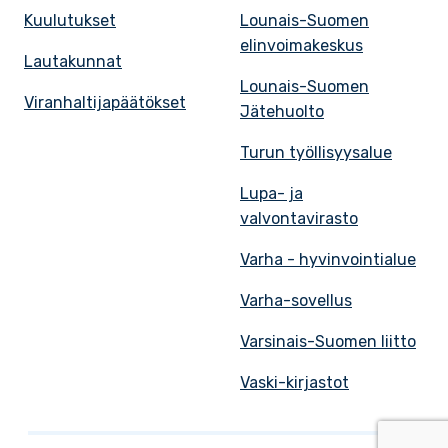
Kuulutukset
Lounais-Suomen
elinvoimakeskus
Lautakunnat
Lounais-Suomen
Viranhaltijapäätökset
Jätehuolto
Turun työllisyysalue
Lupa- ja
valvontavirasto
Varha - hyvinvointialue
Varha-sovellus
Varsinais-Suomen liitto
Vaski-kirjastot