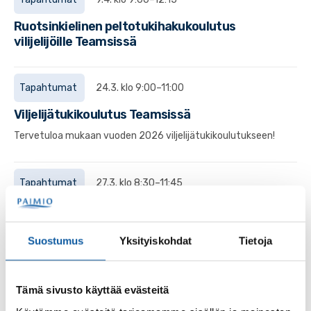
Ruotsinkielinen peltotukihakukoulutus
vilijelijöille Teamsissä
Tapahtumat
24.3. klo 9:00–11:00
Viljelijätukikoulutus Teamsissä
Tervetuloa mukaan vuoden 2026 viljelijätukikoulutukseen!
Tapahtumat
27.3. klo 8:30–11:45
Peltotukihakukoulutus viljelijöille Teamsissä
Tervetuloa mukaan Varsinais-Suomen
Suostumus
Yksityiskohdat
Tietoja
peltotukihakukoulutukseen. Koulutus on avoin ja maksuton
kaikille peltotuista kiinnostuneille, ja se järjestetään etänä...
Tämä sivusto käyttää evästeitä
Sivut