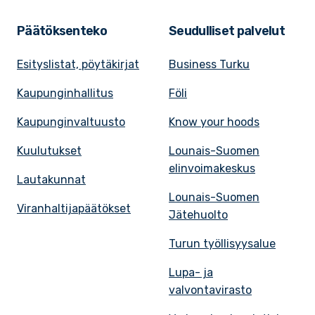
Päätöksenteko
Seudulliset palvelut
Esityslistat, pöytäkirjat
Business Turku
Kaupunginhallitus
Föli
Kaupunginvaltuusto
Know your hoods
Kuulutukset
Lounais-Suomen
elinvoimakeskus
Lautakunnat
Lounais-Suomen
Viranhaltijapäätökset
Jätehuolto
Turun työllisyysalue
Lupa- ja
valvontavirasto