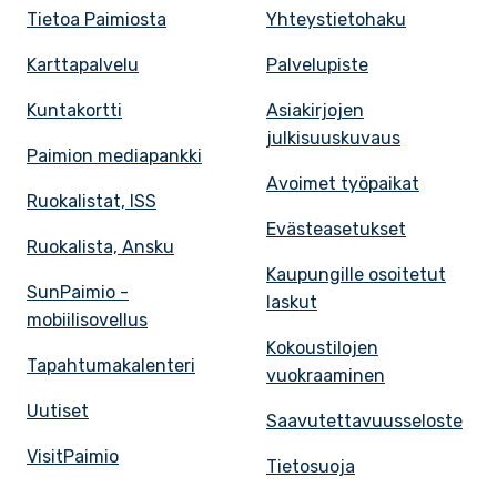
Tietoa Paimiosta
Yhteystietohaku
Karttapalvelu
Palvelupiste
Kuntakortti
Asiakirjojen
julkisuuskuvaus
Paimion mediapankki
Avoimet työpaikat
Ruokalistat, ISS
Evästeasetukset
Ruokalista, Ansku
Kaupungille osoitetut
SunPaimio -
laskut
mobiilisovellus
Kokoustilojen
Tapahtumakalenteri
vuokraaminen
Uutiset
Saavutettavuusseloste
VisitPaimio
Tietosuoja