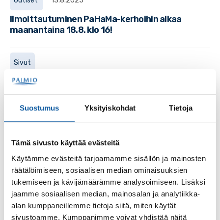
Uutiset
13.8.2025
Ilmoittautuminen PaHaMa-kerhoihin alkaa
maanantaina 18.8. klo 16!
Sivut
Harrastusresepti
Suostumus
Yksityiskohdat
Tietoja
Sivut
Juhlavuosihaasteet
Tämä sivusto käyttää evästeitä
Paimio 700 -juhlavuoteen liittyen paimiolaisille - asukkaille,
Käytämme evästeitä tarjoamamme sisällön ja mainosten
yrityksille, yhdistyksille ja muille toimijoille - on osoitettu
aktivoivia haasteita. Keskeiset...
räätälöimiseen, sosiaalisen median ominaisuuksien
tukemiseen ja kävijämäärämme analysoimiseen. Lisäksi
jaamme sosiaalisen median, mainosalan ja analytiikka-
Uutiset
15.12.2025
alan kumppaneillemme tietoja siitä, miten käytät
sivustoamme. Kumppanimme voivat yhdistää näitä