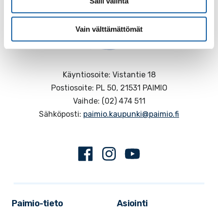
Salli valinta
Vain välttämättömät
Käyntiosoite: Vistantie 18
Postiosoite: PL 50, 21531 PAIMIO
Vaihde: (02) 474 511
Sähköposti:
paimio.kaupunki@paimio.fi
Facebook
Instagram
Youtube
Paimio-tieto
Asiointi