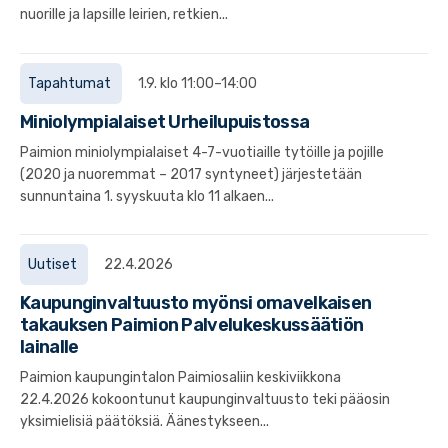
nuorille ja lapsille leirien, retkien...
Tapahtumat
1.9. klo 11:00–14:00
Miniolympialaiset Urheilupuistossa
Paimion miniolympialaiset 4-7-vuotiaille tytöille ja pojille
(2020 ja nuoremmat – 2017 syntyneet) järjestetään
sunnuntaina 1. syyskuuta klo 11 alkaen...
Uutiset
22.4.2026
Kaupunginvaltuusto myönsi omavelkaisen
takauksen Paimion Palvelukeskussäätiön
lainalle
Paimion kaupungintalon Paimiosaliin keskiviikkona
22.4.2026 kokoontunut kaupunginvaltuusto teki pääosin
yksimielisiä päätöksiä. Äänestykseen...