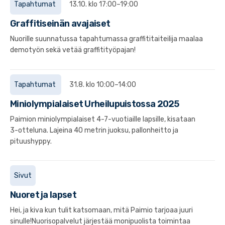
Tapahtumat
13.10. klo 17:00–19:00
Graffitiseinän avajaiset
Nuorille suunnatussa tapahtumassa graffititaiteilija maalaa
demotyön sekä vetää graffitityöpajan!
Tapahtumat
31.8. klo 10:00–14:00
Miniolympialaiset Urheilupuistossa 2025
Paimion miniolympialaiset 4-7-vuotiaille lapsille, kisataan
3-otteluna. Lajeina 40 metrin juoksu, pallonheitto ja
pituushyppy.
Sivut
Nuoret ja lapset
Hei, ja kiva kun tulit katsomaan, mitä Paimio tarjoaa juuri
sinulle!Nuorisopalvelut järjestää monipuolista toimintaa