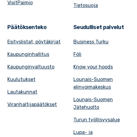
VisitPaimio
Tietosuoja
Päätöksenteko
Seudulliset palvelut
Esityslistat, pöytäkirjat
Business Turku
Kaupunginhallitus
Föli
Kaupunginvaltuusto
Know your hoods
Kuulutukset
Lounais-Suomen
elinvoimakeskus
Lautakunnat
Lounais-Suomen
Viranhaltijapäätökset
Jätehuolto
Turun työllisyysalue
Lupa- ja