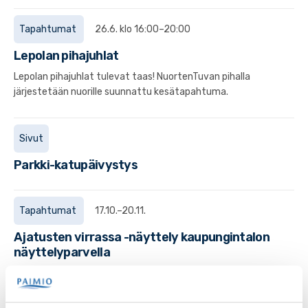
Tapahtumat
26.6. klo 16:00–20:00
Lepolan pihajuhlat
Lepolan pihajuhlat tulevat taas! NuortenTuvan pihalla
järjestetään nuorille suunnattu kesätapahtuma.
Sivut
Parkki-katupäivystys
Tapahtumat
17.10.–20.11.
Ajatusten virrassa -näyttely kaupungintalon
näyttelyparvella
Paimion nuorten avoimen pajan taidenäyttely loka-
marraskuussa kaupungintalon näyttelyparvella.
Maanantaisin ja keskiviikkoisin pidennetty aukioaika.