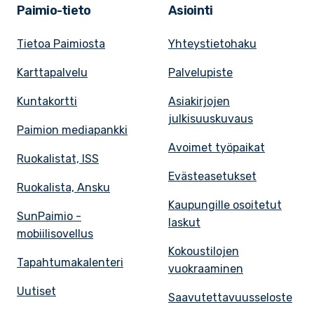
Paimio-tieto
Asiointi
Tietoa Paimiosta
Yhteystietohaku
Karttapalvelu
Palvelupiste
Kuntakortti
Asiakirjojen
julkisuuskuvaus
Paimion mediapankki
Avoimet työpaikat
Ruokalistat, ISS
Evästeasetukset
Ruokalista, Ansku
Kaupungille osoitetut
SunPaimio -
laskut
mobiilisovellus
Kokoustilojen
Tapahtumakalenteri
vuokraaminen
Uutiset
Saavutettavuusseloste