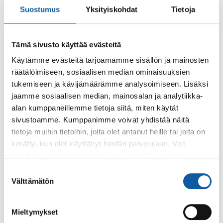
Suostumus
Yksityiskohdat
Tietoja
Sivut
Tämä sivusto käyttää evästeitä
Kesätyöllistämisen tuet nuorille
Käytämme evästeitä tarjoamamme sisällön ja mainosten
Kaupunki myöntää tukea niin yrityksille kuin nuorille
räätälöimiseen, sosiaalisen median ominaisuuksien
itselleen nuorten kesätyöllistämiseen.
tukemiseen ja kävijämäärämme analysoimiseen. Lisäksi
jaamme sosiaalisen median, mainosalan ja analytiikka-
alan kumppaneillemme tietoja siitä, miten käytät
Palvelut
sivustoamme. Kumppanimme voivat yhdistää näitä
Nuoris, maksuttomat uinti- ja kuntosalivuorot
tietoja muihin tietoihin, joita olet antanut heille tai joita on
13-19-vuotiaille, Paimio
kerätty, kun olet käyttänyt heidän palvelujaan. Voit
NUORIS-toiminta on maksutonta ja tarkoitettu kaikille 13-
muuttaa evästeasetuksiesi hyväksyntää sivuston
19-vuotiaille paimiolaisnuorille. Nuoriksessa voit treenata
alalaidassa olevasta
Evästeasetukset
linkistä.
Suostumuksen
Kolinassa ja Solinassa.
Välttämätön
valinta
Tapahtumat
24.4. klo 18:00–19:30
Mieltymykset