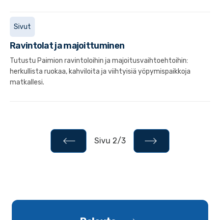
Sivut
Ravintolat ja majoittuminen
Tutustu Paimion ravintoloihin ja majoitusvaihtoehtoihin:
herkullista ruokaa, kahviloita ja viihtyisiä yöpymispaikkoja
matkallesi.
Sivu 2/3