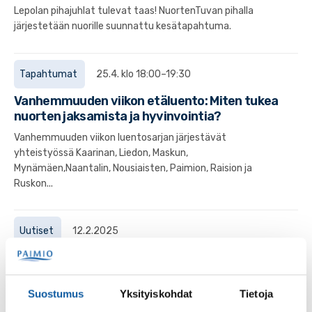
Lepolan pihajuhlat tulevat taas! NuortenTuvan pihalla
järjestetään nuorille suunnattu kesätapahtuma.
Tapahtumat
25.4. klo 18:00–19:30
Vanhemmuuden viikon etäluento: Miten tukea
nuorten jaksamista ja hyvinvointia?
Vanhemmuuden viikon luentosarjan järjestävät
yhteistyössä Kaarinan, Liedon, Maskun,
Mynämäen,Naantalin, Nousiaisten, Paimion, Raision ja
Ruskon...
Uutiset
12.2.2025
Nuorten palvelupiste - Apua työhön,
koulutukseen ja arkeen
Suostumus
Yksityiskohdat
Tietoja
Nuorten palvelupiste - Apua työhön, koulutukseen ja
arkeen liittyvissä asioissa 16-29-vuotiaille Paimiossa ja