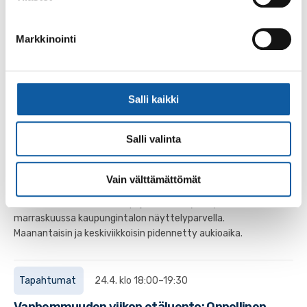
nuoret - ajankohtaista tietoa sekä tukea
päihteistä keskusteluun
Markkinointi
Vanhemmuuden viikon luentosarjan järjestävät
yhteistyössä Kaarinan, Liedon, Maskun,
Mynämäen,Naantalin, Nousiaisten, Paimion, Raision ja
Ruskon...
Salli kaikki
Salli valinta
Tapahtumat
17.10.–20.11.
Ajatusten virrassa -näyttely kaupungintalon
Vain välttämättömät
näyttelyparvella
Paimion nuorten avoimen pajan taidenäyttely loka-
marraskuussa kaupungintalon näyttelyparvella.
Maanantaisin ja keskiviikkoisin pidennetty aukioaika.
Tapahtumat
24.4. klo 18:00–19:30
Vanhemmuuden viikon etäluento: Onnellinen