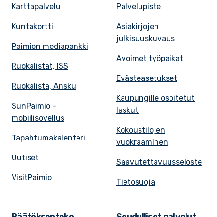
Karttapalvelu
Palvelupiste
Kuntakortti
Asiakirjojen
julkisuuskuvaus
Paimion mediapankki
Avoimet työpaikat
Ruokalistat, ISS
Evästeasetukset
Ruokalista, Ansku
Kaupungille osoitetut
SunPaimio -
laskut
mobiilisovellus
Kokoustilojen
Tapahtumakalenteri
vuokraaminen
Uutiset
Saavutettavuusseloste
VisitPaimio
Tietosuoja
Päätöksenteko
Seudulliset palvelut