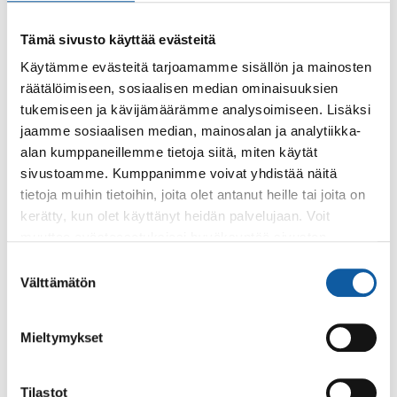
Sauvossa.
Tämä sivusto käyttää evästeitä
Käytämme evästeitä tarjoamamme sisällön ja mainosten
Tapahtumat
13.10. klo 17:00–19:00
räätälöimiseen, sosiaalisen median ominaisuuksien
Graffitiseinän avajaiset
tukemiseen ja kävijämäärämme analysoimiseen. Lisäksi
jaamme sosiaalisen median, mainosalan ja analytiikka-
Nuorille suunnatussa tapahtumassa graffititaiteilija maalaa
alan kumppaneillemme tietoja siitä, miten käytät
demotyön sekä vetää graffitityöpajan!
sivustoamme. Kumppanimme voivat yhdistää näitä
tietoja muihin tietoihin, joita olet antanut heille tai joita on
kerätty, kun olet käyttänyt heidän palvelujaan. Voit
Palvelut
muuttaa evästeasetuksiesi hyväksyntää sivuston
Nuorisotyö, Paimio
alalaidassa olevasta
Evästeasetukset
linkistä.
Suostumuksen
Nuorisopalveluiden tavoitteena on paimiolaisten lasten ja
Välttämätön
valinta
nuorten aktivoiminen.
Mieltymykset
Tapahtumat
26.4. klo 18:00–19:30
Vanhemmuuden viikon etäluento: Päihteet ja
Tilastot