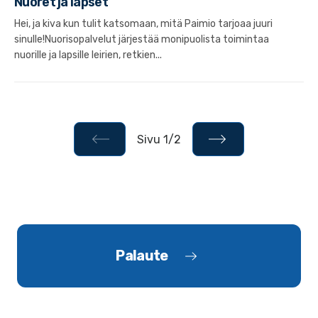
Nuoret ja lapset
Hei, ja kiva kun tulit katsomaan, mitä Paimio tarjoaa juuri
sinulle!Nuorisopalvelut järjestää monipuolista toimintaa
nuorille ja lapsille leirien, retkien...
Sivu 1/2
Palaute