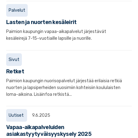
Palvelut
Lasten ja nuorten kesäleirit
Paimion kaupungin vapaa-aikapalvelut järjestävät
kesäleirejä 7-15-vuotiaille lapsille ja nuorille.
Sivut
Retket
Paimion kaupungin nuorisopalvelut järjestää erilaisia retkiä
nuorten ja lapsiperheiden suosimiin kohteisiin koululaisten
loma-aikoina. Lisäinfoa retkistä...
Uutiset
9.6.2025
Vapaa-aikapalveluiden
asiakastyytyväisyyskysely 2025