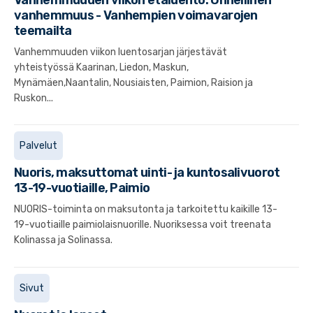
vanhemmuus - Vanhempien voimavarojen
teemailta
Vanhemmuuden viikon luentosarjan järjestävät
yhteistyössä Kaarinan, Liedon, Maskun,
Mynämäen,Naantalin, Nousiaisten, Paimion, Raision ja
Ruskon...
Palvelut
Nuoris, maksuttomat uinti- ja kuntosalivuorot
13-19-vuotiaille, Paimio
NUORIS-toiminta on maksutonta ja tarkoitettu kaikille 13-
19-vuotiaille paimiolaisnuorille. Nuoriksessa voit treenata
Kolinassa ja Solinassa.
Sivut