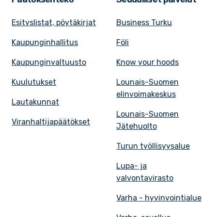
Esityslistat, pöytäkirjat
Business Turku
Kaupunginhallitus
Föli
Kaupunginvaltuusto
Know your hoods
Kuulutukset
Lounais-Suomen
elinvoimakeskus
Lautakunnat
Lounais-Suomen
Viranhaltijapäätökset
Jätehuolto
Turun työllisyysalue
Lupa- ja
valvontavirasto
Varha - hyvinvointialue