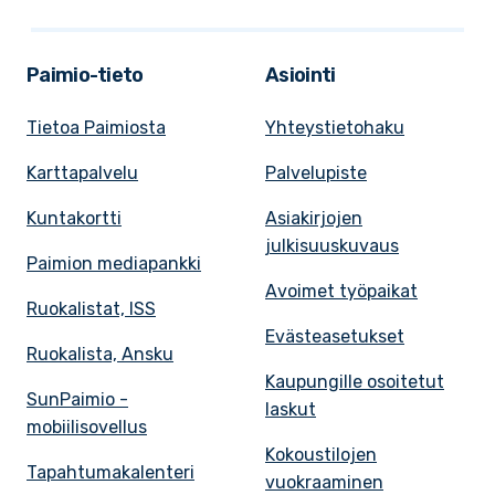
Paimio-tieto
Asiointi
Tietoa Paimiosta
Yhteystietohaku
Karttapalvelu
Palvelupiste
Kuntakortti
Asiakirjojen
julkisuuskuvaus
Paimion mediapankki
Avoimet työpaikat
Ruokalistat, ISS
Evästeasetukset
Ruokalista, Ansku
Kaupungille osoitetut
SunPaimio -
laskut
mobiilisovellus
Kokoustilojen
Tapahtumakalenteri
vuokraaminen