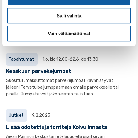
Sivut
Salli valinta
Muurahaispolku
Muurahaispolku on noin kilometrin pituinen, erityisesti
Vain välttämättömät
lapsille ja perheille sopiva reitti.
Tapahtumat
1.6. klo 12:00–22.6. klo 13:30
Kesäkuun parvekejumpat
Suositut, maksuttomat parvekejumpat käynnistyvät
jälleen! Tervetuloa jumppaamaan omalle parvekkeelle tai
pihalle. Jumpata voit joko seisten tai istuen.
Uutiset
9.2.2025
Lisää odotettuja tontteja Koivulinnasta!
Aivan Paimion keskustan eteläpuolella sijaitsevan