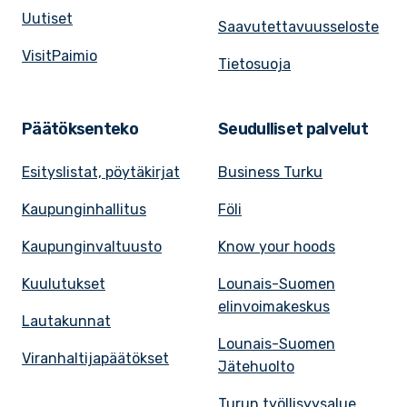
Uutiset
Saavutettavuusseloste
VisitPaimio
Tietosuoja
Päätöksenteko
Seudulliset palvelut
Esityslistat, pöytäkirjat
Business Turku
Kaupunginhallitus
Föli
Kaupunginvaltuusto
Know your hoods
Kuulutukset
Lounais-Suomen
elinvoimakeskus
Lautakunnat
Lounais-Suomen
Viranhaltijapäätökset
Jätehuolto
Turun työllisyysalue