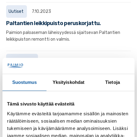
Uutiset
7.10.2023
Paltantien leikkipuisto peruskorjattu.
Paimion paloaseman läheisyydessä sijaitsevan Paltantien
leikkipuiston remontti on valmis.
Palvelupaikat
Urheilupuisto
Paimion urheilupuisto sijaitsee noin kilometrin päässä
Suostumus
Yksityiskohdat
Tietoja
Paimion keskustasta. Urheilupuisto koostuu monien eri
lajien liikuntapaikoista.
Tämä sivusto käyttää evästeitä
Käytämme evästeitä tarjoamamme sisällön ja mainosten
Tapahtumat
21.5. klo 12:00–18.6. klo 15:00
räätälöimiseen, sosiaalisen median ominaisuuksien
Parvekejumppa keskiviikkoisin
tukemiseen ja kävijämäärämme analysoimiseen. Lisäksi
jaamme sosiaalisen median, mainosalan ja analytiikka-