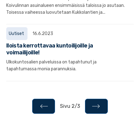
Koivulinnan asuinalueen ensimmäisissä taloissa jo asutaan.
Toisessa vaiheessa luovutetaan Kukkolantien ja...
Uutiset
16.6.2023
Iloista kerrottavaa kuntoilijoille ja
voimailijoille!
Ulkokuntosalien palveluissa on tapahtunut ja
tapahtumassa monia parannuksia.
Sivu 2/3