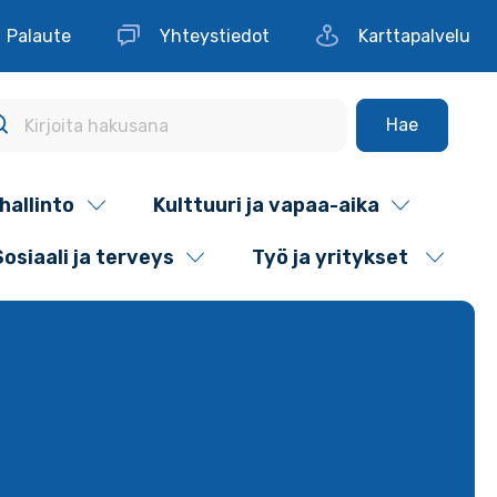
Palaute
Yhteystiedot
Karttapalvelu
Hae
hallinto
Kulttuuri ja vapaa-aika
Sosiaali ja terveys
Työ ja yritykset