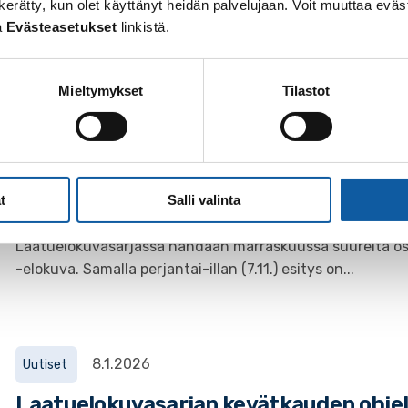
 on kerätty, kun olet käyttänyt heidän palvelujaan. Voit muuttaa e
a
Evästeasetukset
linkistä.
Ooppera Romeo ja Julia laatuelokuvie
Laatuelokuvasarjan syyskauden ensimmäinen ooppera on 
Mieltymykset
Tilastot
7.11. klo 18:00–13.11. klo 18:30
Tapahtumat
t
Salli valinta
Laatuelokuvasarjassa uusi dokumentt
Laatuelokuvasarjassa nähdään marraskuussa suurelta os
-elokuva. Samalla perjantai-illan (7.11.) esitys on...
8.1.2026
Uutiset
Laatuelokuvasarjan kevätkauden ohje