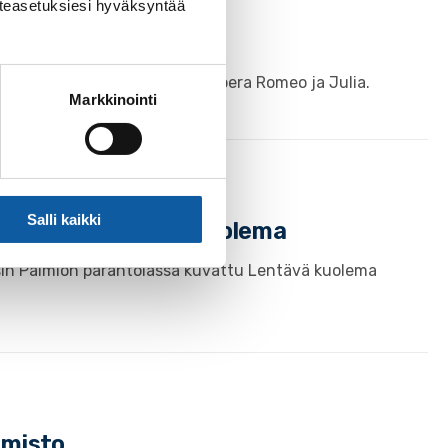
västeasetuksiesi hyväksyntää
n oopperasarjassa
Shakespearen klassinen ooppera Romeo ja Julia.
Markkinointi
Salli kaikki
ielokuva Lentävä kuolema
in Paimion parantolassa kuvattu Lentävä kuolema
lmisto