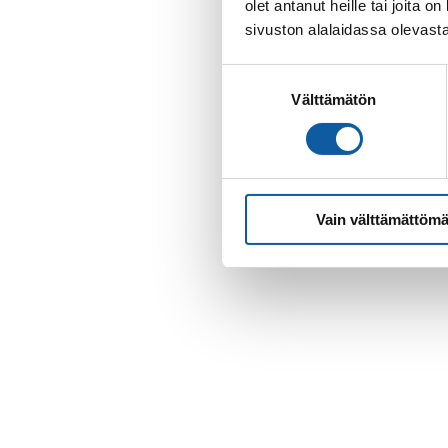
olet antanut heille tai joita
sivuston alalaidassa olevast
Suostumuksen
Välttämätön
valinta
Vain välttämättömä