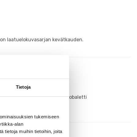
mion laatuelokuvasarjan kevätkauden.
tti
Tietoja
n taitteessa nähdään klassikkobaletti
 ominaisuuksien tukemiseen
tiikka-alan
ietoja muihin tietoihin, joita