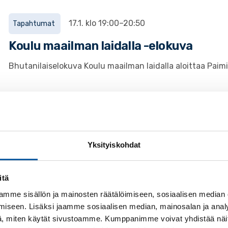
17.1. klo 19:00–20:50
Tapahtumat
Koulu maailman laidalla -elokuva
Bhutanilaiselokuva Koulu maailman laidalla aloittaa Pai
29.3. klo 14:15–31.3. klo 20:15
Tapahtumat
Laatuelokuvasarja: Joutsenlampi -bale
Yksityiskohdat
Laatuelokuvien ja -oopperoiden sarjassa maalis-huhtikuu
Joutsenlampi.
itä
mme sisällön ja mainosten räätälöimiseen, sosiaalisen median
iseen. Lisäksi jaamme sosiaalisen median, mainosalan ja analy
, miten käytät sivustoamme. Kumppanimme voivat yhdistää näitä t
24.9. klo 16:30–19:30
Tapahtumat