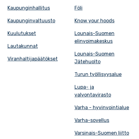
Kaupunginhallitus
Föli
Kaupunginvaltuusto
Know your hoods
Kuulutukset
Lounais-Suomen
elinvoimakeskus
Lautakunnat
Lounais-Suomen
Viranhaltijapäätökset
Jätehuolto
Turun työllisyysalue
Lupa- ja
valvontavirasto
Varha - hyvinvointialue
Varha-sovellus
Varsinais-Suomen liitto