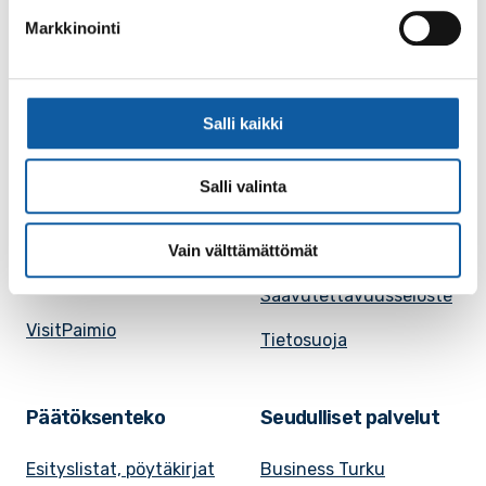
julkisuuskuvaus
Markkinointi
Paimion mediapankki
Avoimet työpaikat
Ruokalistat, ISS
Evästeasetukset
Salli kaikki
Ruokalista, Ansku
Kaupungille osoitetut
SunPaimio -
laskut
Salli valinta
mobiilisovellus
Kokoustilojen
Tapahtumakalenteri
Vain välttämättömät
vuokraaminen
Uutiset
Saavutettavuusseloste
VisitPaimio
Tietosuoja
Päätöksenteko
Seudulliset palvelut
Esityslistat, pöytäkirjat
Business Turku