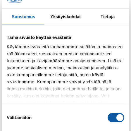
Infoa paimiolaisille omaishoitajille
Paimiolaisille omaishoitajille järjestetään loppuvuoden ja
ensi kevään aikana erilaista ohjelmaa.
Suostumus
Yksityiskohdat
Tietoja
Sivut
Tämä sivusto käyttää evästeitä
Paimio auf Deutsch
Käytämme evästeitä tarjoamamme sisällön ja mainosten
räätälöimiseen, sosiaalisen median ominaisuuksien
Paimio ist eine kleine, moderne Stadt im Südwesten
tukemiseen ja kävijämäärämme analysoimiseen. Lisäksi
Finnlands, die im Jahre 1997 das Stadtrecht erhielt.
jaamme sosiaalisen median, mainosalan ja analytiikka-
alan kumppaneillemme tietoja siitä, miten käytät
sivustoamme. Kumppanimme voivat yhdistää näitä
Sivut
tietoja muihin tietoihin, joita olet antanut heille tai joita on
Parantolan polku
kerätty, kun olet käyttänyt heidän palvelujaan. Voit
Paimion parantolan lähiympäristössä sijaitseva opastettu
muuttaa evästeasetuksiesi hyväksyntää sivuston
polku polveilee Parantolan metsässä, jonka luonne
alalaidassa olevasta
Evästeasetukset
linkistä.
Suostumuksen
vaihtelee Nummen komeasta hongikosta...
Välttämätön
valinta