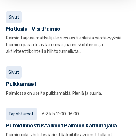
Sivut
Matkailu - VisitPaimio
Paimio tarjoaa matkailijalle runsaasti erilaisia nähtävyyksiä
Paimion parantolasta muinaisjäännöskohteisiin ja
aktiviteettikohteita hiihtotunnelista...
Sivut
Pulkkamäet
Paimiossa on useita pulkkamäkiä. Pieniä ja suuria.
Tapahtumat
6.9. klo 11:00–16:00
Purokunnostustalkoot Paimion Karhunojalla
Paimionjoki-yhdistys järjestää kaikille avoimet talkoot,