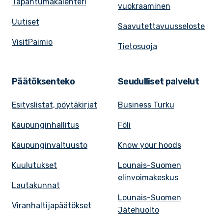
Tapahtumakalenteri
vuokraaminen
Uutiset
Saavutettavuusseloste
VisitPaimio
Tietosuoja
Päätöksenteko
Seudulliset palvelut
Esityslistat, pöytäkirjat
Business Turku
Kaupunginhallitus
Föli
Kaupunginvaltuusto
Know your hoods
Kuulutukset
Lounais-Suomen
elinvoimakeskus
Lautakunnat
Lounais-Suomen
Viranhaltijapäätökset
Jätehuolto