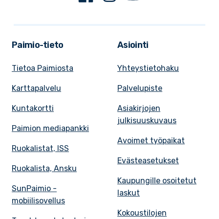
Paimio-tieto
Asiointi
Tietoa Paimiosta
Yhteystietohaku
Karttapalvelu
Palvelupiste
Kuntakortti
Asiakirjojen
julkisuuskuvaus
Paimion mediapankki
Avoimet työpaikat
Ruokalistat, ISS
Evästeasetukset
Ruokalista, Ansku
Kaupungille osoitetut
SunPaimio -
laskut
mobiilisovellus
Kokoustilojen