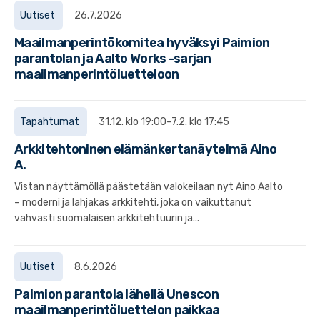
Uutiset
26.7.2026
Maailmanperintökomitea hyväksyi Paimion
parantolan ja Aalto Works -sarjan
maailmanperintöluetteloon
Tapahtumat
31.12. klo 19:00–7.2. klo 17:45
Arkkitehtoninen elämänkertanäytelmä Aino
A.
Vistan näyttämöllä päästetään valokeilaan nyt Aino Aalto
– moderni ja lahjakas arkkitehti, joka on vaikuttanut
vahvasti suomalaisen arkkitehtuurin ja...
Uutiset
8.6.2026
Paimion parantola lähellä Unescon
maailmanperintöluettelon paikkaa