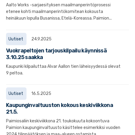
Aalto Works -sarjaesityksen maailmanperintöprosessi
etenee kohti maailmanperintökomitean kokousta
heinäkuun lopulla Busanissa, Etelä-Koreassa. Paimion...
Uutiset
24.9.2025
Vuokrapeltojen tarjouskilpailu käynnissä
3.10.25 saakka
Kaupunki kilpailuttaa Alvar Aallon tien läheisyydessä olevat
9 peltoa.
Uutiset
16.5.2025
Kaupunginvaltuuston kokous keskiviikkona
21.5.
Paimiosaliin keskiviikkona 21. toukokuuta kokoontuva
Paimion kaupunginvaltuusto käsittelee esimerkiksi vuoden
2024 tilinpäätöksen ja maa-alueen ostamista...