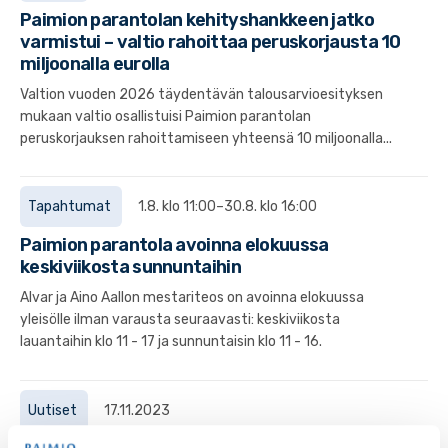
Paimion parantolan kehityshankkeen jatko
varmistui – valtio rahoittaa peruskorjausta 10
miljoonalla eurolla
Valtion vuoden 2026 täydentävän talousarvioesityksen
mukaan valtio osallistuisi Paimion parantolan
peruskorjauksen rahoittamiseen yhteensä 10 miljoonalla...
Tapahtumat
1.8. klo 11:00–30.8. klo 16:00
Paimion parantola avoinna elokuussa
keskiviikosta sunnuntaihin
Alvar ja Aino Aallon mestariteos on avoinna elokuussa
yleisölle ilman varausta seuraavasti: keskiviikosta
lauantaihin klo 11 - 17 ja sunnuntaisin klo 11 - 16.
Uutiset
17.11.2023