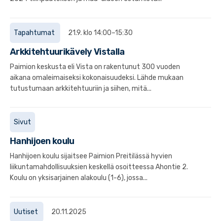
Tapahtumat
21.9. klo 14:00–15:30
Arkkitehtuurikävely Vistalla
Paimion keskusta eli Vista on rakentunut 300 vuoden
aikana omaleimaiseksi kokonaisuudeksi. Lähde mukaan
tutustumaan arkkitehtuuriin ja siihen, mitä...
Sivut
Hanhijoen koulu
Hanhijoen koulu sijaitsee Paimion Preitilässä hyvien
liikuntamahdollisuuksien keskellä osoitteessa Ahontie 2.
Koulu on yksisarjainen alakoulu (1-6), jossa...
Uutiset
20.11.2025