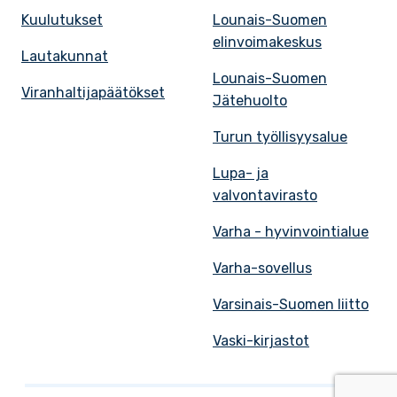
Kuulutukset
Lounais-Suomen
elinvoimakeskus
Lautakunnat
Lounais-Suomen
Viranhaltijapäätökset
Jätehuolto
Turun työllisyysalue
Lupa- ja
valvontavirasto
Varha - hyvinvointialue
Varha-sovellus
Varsinais-Suomen liitto
Vaski-kirjastot