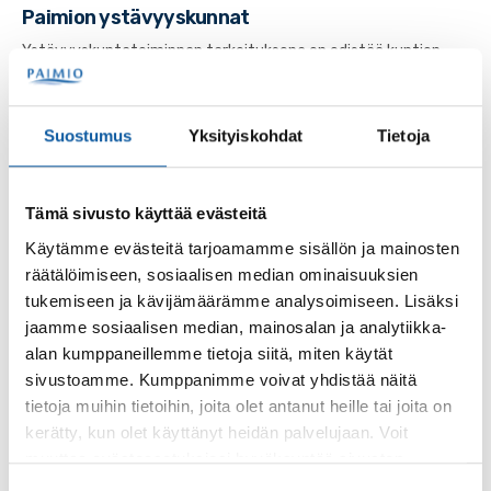
Paimion ystävyyskunnat
Ystävyyskuntatoiminnan tarkoituksena on edistää kuntien
välistä yhteistyötä (mm. kulttuurivaihtoa,
kuntalaisryhmien yhteydenpitoa ja elinkeinoelämän...
Suostumus
Yksityiskohdat
Tietoja
Tämä sivusto käyttää evästeitä
Palaute
Käytämme evästeitä tarjoamamme sisällön ja mainosten
räätälöimiseen, sosiaalisen median ominaisuuksien
tukemiseen ja kävijämäärämme analysoimiseen. Lisäksi
jaamme sosiaalisen median, mainosalan ja analytiikka-
alan kumppaneillemme tietoja siitä, miten käytät
sivustoamme. Kumppanimme voivat yhdistää näitä
tietoja muihin tietoihin, joita olet antanut heille tai joita on
kerätty, kun olet käyttänyt heidän palvelujaan. Voit
Käyntiosoite: Vistantie 18
muuttaa evästeasetuksiesi hyväksyntää sivuston
Postiosoite: PL 50, 21531 PAIMIO
alalaidassa olevasta
Evästeasetukset
linkistä.