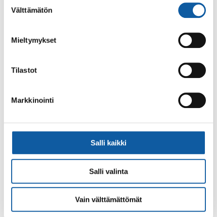
Suostumuksen
Vaihde: (02) 474 511
Välttämätön
valinta
Sähköposti:
paimio.kaupunki@paimio.fi
Mieltymykset
Facebook
Instagram
Youtube
Tilastot
Markkinointi
Paimio-tieto
Asiointi
Tietoa Paimiosta
Yhteystietohaku
Salli kaikki
Karttapalvelu
Palvelupiste
Salli valinta
Kuntakortti
Asiakirjojen
julkisuuskuvaus
Paimion mediapankki
Vain välttämättömät
Avoimet työpaikat
Ruokalistat, ISS