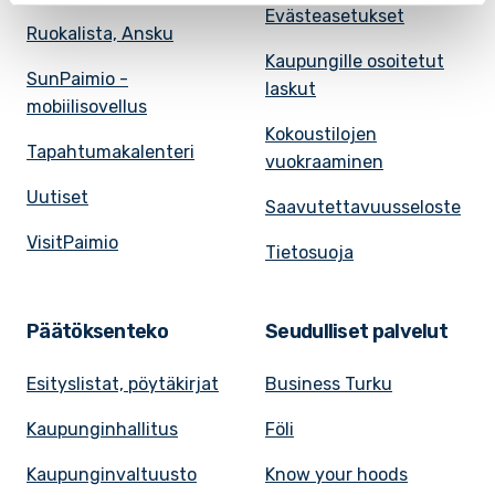
Evästeasetukset
Ruokalista, Ansku
Kaupungille osoitetut
SunPaimio -
laskut
mobiilisovellus
Kokoustilojen
Tapahtumakalenteri
vuokraaminen
Uutiset
Saavutettavuusseloste
VisitPaimio
Tietosuoja
Päätöksenteko
Seudulliset palvelut
Esityslistat, pöytäkirjat
Business Turku
Kaupunginhallitus
Föli
Kaupunginvaltuusto
Know your hoods