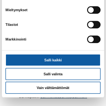
-valmiusharjoituksessa 21.-22.9.
Mieltymykset
Tilastot
Palaute
Markkinointi
Salli kaikki
Salli valinta
Käyntiosoite: Vistantie 18
Postiosoite: PL 50, 21531 PAIMIO
Vain välttämättömät
Vaihde: (02) 474 511
Sähköposti:
paimio.kaupunki@paimio.fi