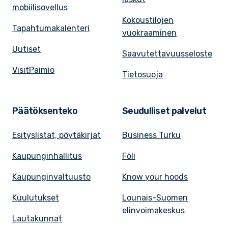
mobiilisovellus
Kokoustilojen
Tapahtumakalenteri
vuokraaminen
Uutiset
Saavutettavuusseloste
VisitPaimio
Tietosuoja
Päätöksenteko
Seudulliset palvelut
Esityslistat, pöytäkirjat
Business Turku
Kaupunginhallitus
Föli
Kaupunginvaltuusto
Know your hoods
Kuulutukset
Lounais-Suomen
elinvoimakeskus
Lautakunnat