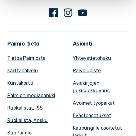
Facebook
Instagram
Youtube
Paimio-tieto
Asiointi
Tietoa Paimiosta
Yhteystietohaku
Karttapalvelu
Palvelupiste
Kuntakortti
Asiakirjojen
julkisuuskuvaus
Paimion mediapankki
Avoimet työpaikat
Ruokalistat, ISS
Evästeasetukset
Ruokalista, Ansku
Kaupungille osoitetut
SunPaimio -
laskut