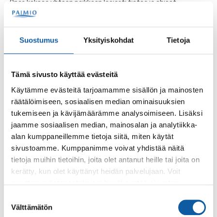
Opas kokoaa yhteen paikkaan laajasti tietoa ja ohjeet
häiriöihin ja kriiseihin varautumisesta. Oppaasta saa tietoa
normaaliajan häiriöistä sekä...
Suostumus
Yksityiskohdat
Tietoja
Uutiset
4.10.2024
Turun seudun itäiset kunnat yhteistyössä
Tämä sivusto käyttää evästeitä
LOUNAIS24-valmiusharjoitukseen
Käytämme evästeitä tarjoamamme sisällön ja mainosten
9.-10.10.2024
räätälöimiseen, sosiaalisen median ominaisuuksien
Lounais-Suomen aluehallintovirasto on valmistellut jo
tukemiseen ja kävijämäärämme analysoimiseen. Lisäksi
syksystä 2023 alueen kunnille ja hyvinvointialueille
jaamme sosiaalisen median, mainosalan ja analytiikka-
suunnattua LOUNAIS24-valmiusharjoitusta....
alan kumppaneillemme tietoja siitä, miten käytät
sivustoamme. Kumppanimme voivat yhdistää näitä
tietoja muihin tietoihin, joita olet antanut heille tai joita on
Uutiset
20.9.2022
kerätty, kun olet käyttänyt heidän palvelujaan. Voit
muuttaa evästeasetuksiesi hyväksyntää sivuston
Paimion kaupunki osallistuu AURORA22 -
valmiusharjoitukseen 21. - 22.9.
alalaidassa olevasta
Evästeasetukset
linkistä.
Suostumuksen
Välttämätön
valinta
Paimion kaupunki on mukana maakunnallisessa AURORA22