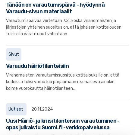
Tänään on varautumispäivä - hyödynnä
Varaudu-sivun materiaalit
Varautumispäivää vietetään 7.2., koska viranomaisten ja
järjestöjen yhteinen suositus on, että jokaisen kotitalouden
tulisi olla varautunut vähintään...
Sivut
Varaudu häiriötilanteisiin
Viranomaisten varautumissuositus kotitalouksille on, että
kodeissa tulisi varautua pärjäämään itsenäisesti ainakin
kolme vuorokautta häiriötilanteen...
Uutiset
20.11.2024
Uusi Häiriö- ja kriisitilanteisiin varautuminen -
opas julkaistu Suomi.fi -verkkopalvelussa