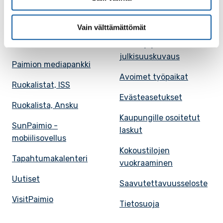
Tietoa Paimiosta
Yhteystietohaku
Karttapalvelu
Palvelupiste
Vain välttämättömät
Kuntakortti
Asiakirjojen
julkisuuskuvaus
Paimion mediapankki
Avoimet työpaikat
Ruokalistat, ISS
Evästeasetukset
Ruokalista, Ansku
Kaupungille osoitetut
SunPaimio -
laskut
mobiilisovellus
Kokoustilojen
Tapahtumakalenteri
vuokraaminen
Uutiset
Saavutettavuusseloste
VisitPaimio
Tietosuoja