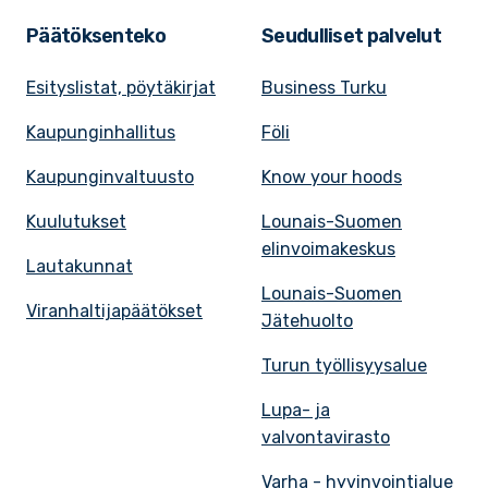
Päätöksenteko
Seudulliset palvelut
Esityslistat, pöytäkirjat
Business Turku
Kaupunginhallitus
Föli
Kaupunginvaltuusto
Know your hoods
Kuulutukset
Lounais-Suomen
elinvoimakeskus
Lautakunnat
Lounais-Suomen
Viranhaltijapäätökset
Jätehuolto
Turun työllisyysalue
Lupa- ja
valvontavirasto
Varha - hyvinvointialue