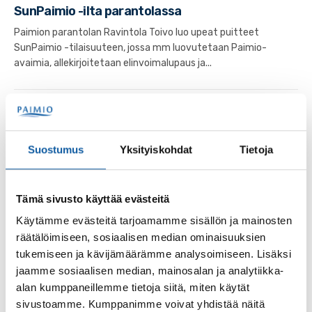
SunPaimio -ilta parantolassa
Paimion parantolan Ravintola Toivo luo upeat puitteet
SunPaimio -tilaisuuteen, jossa mm luovutetaan Paimio-
avaimia, allekirjoitetaan elinvoimalupaus ja...
Uutiset
13.4.2024
Tee ehdotuksesi Paimio-avaimen saajaksi
Suostumus
Yksityiskohdat
Tietoja
Paimion kaupunki ja Paimion Yrittäjät etsivät jälleen
Paimion avaimilla palkittavia elinvoimakehittäjiä. Omaa
ehdokasta voi ehdottaa sunnuntaihin 21.4....
Tämä sivusto käyttää evästeitä
Käytämme evästeitä tarjoamamme sisällön ja mainosten
räätälöimiseen, sosiaalisen median ominaisuuksien
tukemiseen ja kävijämäärämme analysoimiseen. Lisäksi
jaamme sosiaalisen median, mainosalan ja analytiikka-
Palaute
alan kumppaneillemme tietoja siitä, miten käytät
sivustoamme. Kumppanimme voivat yhdistää näitä