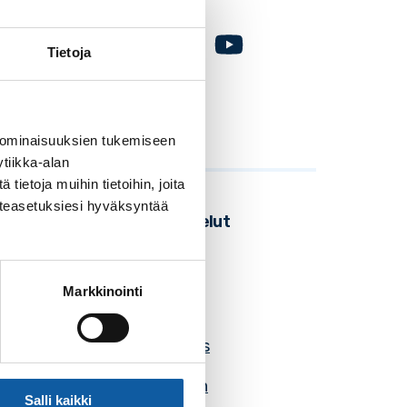
Facebook
Instagram
Youtube
Tietoja
 ominaisuuksien tukemiseen
tiikka-alan
ietoja muihin tietoihin, joita
västeasetuksiesi hyväksyntää
Seudulliset palvelut
Business Turku
Markkinointi
Föli
Know your hoods
Lounais-Suomen
Salli kaikki