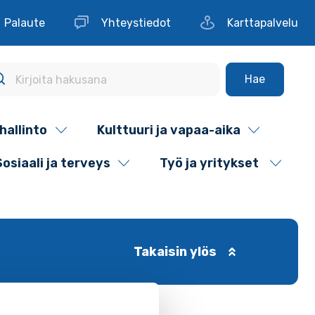
Palaute
Yhteystiedot
Karttapalvelu
Hae
hallinto
Kulttuuri ja vapaa-aika
Sosiaali ja terveys
Työ ja yritykset
Takaisin ylös