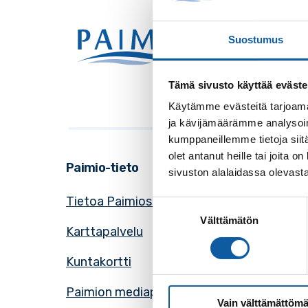
Käynti
Suostumus
Postio
Vaihde
Sähkö
Tämä sivusto käyttää eväste
Käytämme evästeitä tarjoama
ja kävijämäärämme analysoim
kumppaneillemme tietoja siitä
olet antanut heille tai joita
Paimio-tieto
Asioint
sivuston alalaidassa olevast
Tietoa Paimiosta
Yhteys
Suostumuksen
Välttämätön
valinta
Karttapalvelu
Palvel
Kuntakortti
Asiaki
Paimion mediapankki
Avoime
Vain välttämättömä