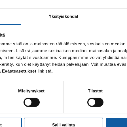
osoite: Vistantie 18
Yksityiskohdat
soite: PL 50, 21531 PAIMIO
: (02) 474 511
posti:
paimio.kaupunki@paimio.fi
itä
mme sisällön ja mainosten räätälöimiseen, sosiaalisen median
iseen. Lisäksi jaamme sosiaalisen median, mainosalan ja analy
, miten käytät sivustoamme. Kumppanimme voivat yhdistää näitä t
 on kerätty, kun olet käyttänyt heidän palvelujaan. Voit muuttaa e
i
Päätöksenteko
a
Evästeasetukset
linkistä.
tietohaku
Esityslistat, pöytäkirjat
Mieltymykset
Tilastot
upiste
Kaupunginhallitus
rjojen julkisuuskuvaus
Kaupunginvaltuusto
t työpaikat
Kuulutukset
t
Salli valinta