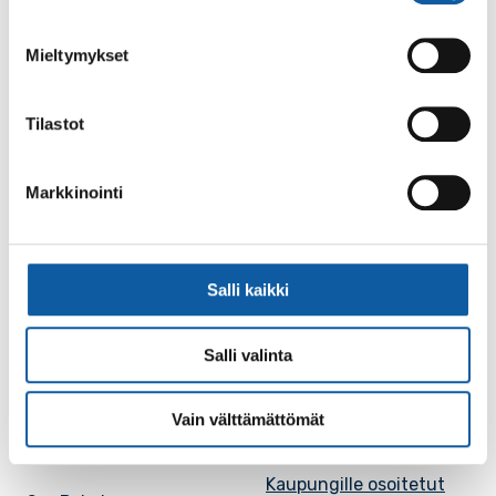
Facebook
Instagram
Youtube
Mieltymykset
Tilastot
Paimio-tieto
Asiointi
Markkinointi
Tietoa Paimiosta
Yhteystietohaku
Karttapalvelu
Palvelupiste
Salli kaikki
Kuntakortti
Asiakirjojen
julkisuuskuvaus
Salli valinta
Paimion mediapankki
Avoimet työpaikat
Ruokalistat, ISS
Vain välttämättömät
Evästeasetukset
Ruokalista, Ansku
Kaupungille osoitetut