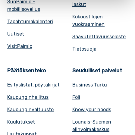
SunPaimio -
laskut
mobiilisovellus
Kokoustilojen
Tapahtumakalenteri
vuokraaminen
Uutiset
Saavutettavuusseloste
VisitPaimio
Tietosuoja
Päätöksenteko
Seudulliset palvelut
Esityslistat, pöytäkirjat
Business Turku
Kaupunginhallitus
Föli
Kaupunginvaltuusto
Know your hoods
Kuulutukset
Lounais-Suomen
elinvoimakeskus
Lautakunnat