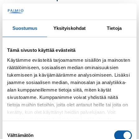
Haukkuhelmi on rakennettu koirien omaksi uimapaikaksi
Suostumus
Yksityiskohdat
Tietoja
Palaute
Tämä sivusto käyttää evästeitä
Käytämme evästeitä tarjoamamme sisällön ja mainosten
räätälöimiseen, sosiaalisen median ominaisuuksien
tukemiseen ja kävijämäärämme analysoimiseen. Lisäksi
jaamme sosiaalisen median, mainosalan ja analytiikka-
alan kumppaneillemme tietoja siitä, miten käytät
sivustoamme. Kumppanimme voivat yhdistää näitä
tietoja muihin tietoihin, joita olet antanut heille tai joita on
Käyntiosoite: Vistantie 18
kerätty, kun olet käyttänyt heidän palvelujaan. Voit
Postiosoite: PL 50, 21531 PAIMIO
muuttaa evästeasetuksiesi hyväksyntää sivuston
Vaihde: (02) 474 511
alalaidassa olevasta
Evästeasetukset
linkistä.
Suostumuksen
Sähköposti:
paimio.kaupunki@paimio.fi
Välttämätön
valinta