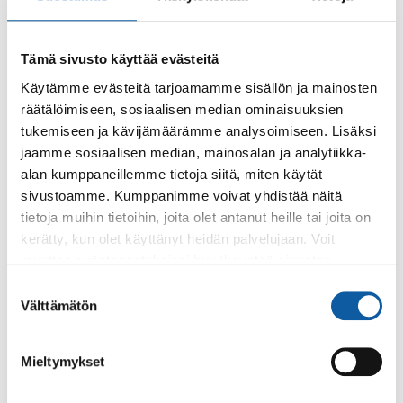
Tämä sivusto käyttää evästeitä
Käytämme evästeitä tarjoamamme sisällön ja mainosten
räätälöimiseen, sosiaalisen median ominaisuuksien
tukemiseen ja kävijämäärämme analysoimiseen. Lisäksi
Käyntiosoite: Vistantie 18
jaamme sosiaalisen median, mainosalan ja analytiikka-
Postiosoite: PL 50, 21531 PAIMIO
alan kumppaneillemme tietoja siitä, miten käytät
Vaihde: (02) 474 511
sivustoamme. Kumppanimme voivat yhdistää näitä
Sähköposti:
paimio.kaupunki@paimio.fi
tietoja muihin tietoihin, joita olet antanut heille tai joita on
kerätty, kun olet käyttänyt heidän palvelujaan. Voit
muuttaa evästeasetuksiesi hyväksyntää sivuston
Facebook
Instagram
Youtube
alalaidassa olevasta
Evästeasetukset
linkistä.
Suostumuksen
Välttämätön
valinta
Mieltymykset
Paimio-tieto
Asiointi