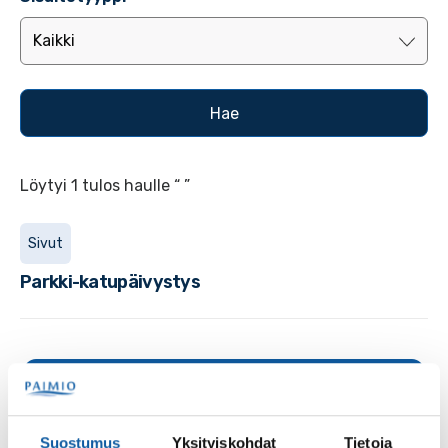
Löytyi 1 tulos haulle “ ”
Sivut
Parkki-katupäivystys
Palaute
Suostumus
Yksityiskohdat
Tietoja