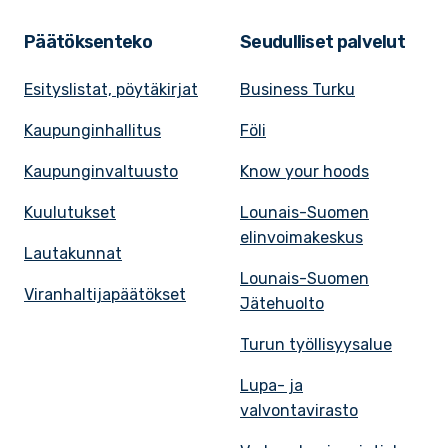
Päätöksenteko
Seudulliset palvelut
Esityslistat, pöytäkirjat
Business Turku
Kaupunginhallitus
Föli
Kaupunginvaltuusto
Know your hoods
Kuulutukset
Lounais-Suomen
elinvoimakeskus
Lautakunnat
Lounais-Suomen
Viranhaltijapäätökset
Jätehuolto
Turun työllisyysalue
Lupa- ja
valvontavirasto