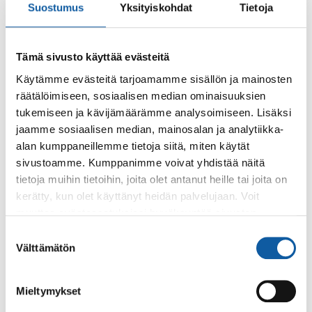
Suostumus
Yksityiskohdat
Tietoja
Tämä sivusto käyttää evästeitä
Käytämme evästeitä tarjoamamme sisällön ja mainosten
räätälöimiseen, sosiaalisen median ominaisuuksien
tukemiseen ja kävijämäärämme analysoimiseen. Lisäksi
Käyntiosoite: Vistantie 18
jaamme sosiaalisen median, mainosalan ja analytiikka-
alan kumppaneillemme tietoja siitä, miten käytät
Postiosoite: PL 50, 21531 PAIMIO
sivustoamme. Kumppanimme voivat yhdistää näitä
Vaihde: (02) 474 511
tietoja muihin tietoihin, joita olet antanut heille tai joita on
Sähköposti:
paimio.kaupunki@paimio.fi
kerätty, kun olet käyttänyt heidän palvelujaan. Voit
muuttaa evästeasetuksiesi hyväksyntää sivuston
alalaidassa olevasta
Evästeasetukset
linkistä.
Suostumuksen
Facebook
Instagram
Youtube
Välttämätön
valinta
Mieltymykset