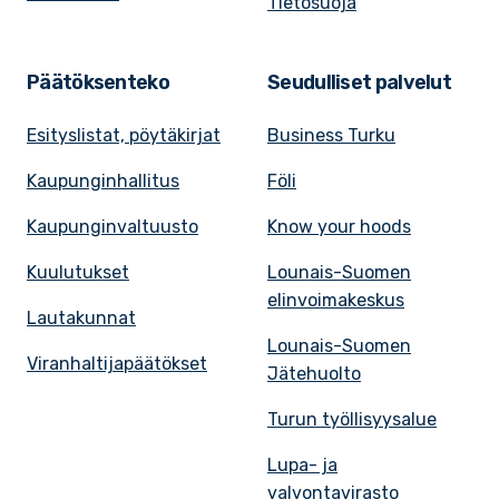
Tietosuoja
Päätöksenteko
Seudulliset palvelut
Esityslistat, pöytäkirjat
Business Turku
Kaupunginhallitus
Föli
Kaupunginvaltuusto
Know your hoods
Kuulutukset
Lounais-Suomen
elinvoimakeskus
Lautakunnat
Lounais-Suomen
Viranhaltijapäätökset
Jätehuolto
Turun työllisyysalue
Lupa- ja
valvontavirasto