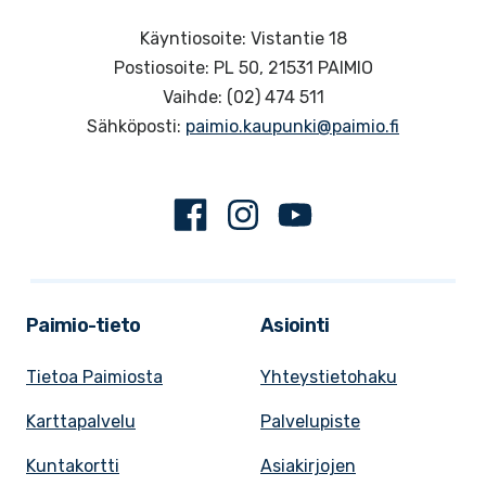
Käyntiosoite: Vistantie 18
Postiosoite: PL 50, 21531 PAIMIO
Vaihde: (02) 474 511
Sähköposti:
paimio.kaupunki@paimio.fi
Facebook
Instagram
Youtube
Paimio-tieto
Asiointi
Tietoa Paimiosta
Yhteystietohaku
Karttapalvelu
Palvelupiste
Kuntakortti
Asiakirjojen