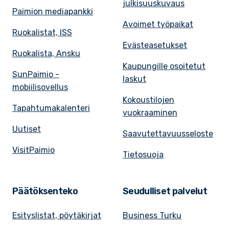
julkisuuskuvaus
Paimion mediapankki
Avoimet työpaikat
Ruokalistat, ISS
Evästeasetukset
Ruokalista, Ansku
Kaupungille osoitetut
SunPaimio -
laskut
mobiilisovellus
Kokoustilojen
Tapahtumakalenteri
vuokraaminen
Uutiset
Saavutettavuusseloste
VisitPaimio
Tietosuoja
Päätöksenteko
Seudulliset palvelut
Esityslistat, pöytäkirjat
Business Turku