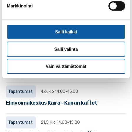
Markkinointi
Tapahtumat
11.6. klo 9:00–15:00
Elinvoimakeskus Kaira – SSKKY:n
Salli kaikki
työelämäpalvelut Kairassa
Salli valinta
Tapahtumat
30.4. klo 9:30–11:00
Elinvoimakeskus Kaira – Kairan klinikka:
Vain välttämättömät
Canva-koulutus
Tapahtumat
4.6. klo 14:00–15:00
Elinvoimakeskus Kaira - Kairan kaffet
Tapahtumat
21.5. klo 14:00–15:00