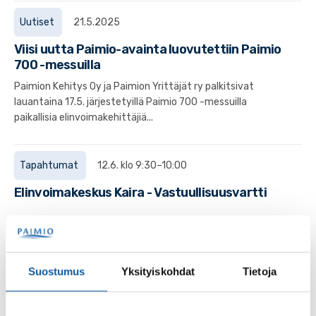
Uutiset
21.5.2025
Viisi uutta Paimio-avainta luovutettiin Paimio
700 -messuilla
Paimion Kehitys Oy ja Paimion Yrittäjät ry palkitsivat
lauantaina 17.5. järjestetyillä Paimio 700 -messuilla
paikallisia elinvoimakehittäjiä...
Tapahtumat
12.6. klo 9:30–10:00
Elinvoimakeskus Kaira - Vastuullisuusvartti
Tapahtumat
28.5. klo 13:00–15:00
Elinvoimakeskus Kaira - Kairan klinikka some &
Suostumus
Yksityiskohdat
Tietoja
viestintä