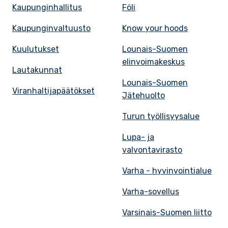
Kaupunginhallitus
Föli
Kaupunginvaltuusto
Know your hoods
Kuulutukset
Lounais-Suomen
elinvoimakeskus
Lautakunnat
Lounais-Suomen
Viranhaltijapäätökset
Jätehuolto
Turun työllisyysalue
Lupa- ja
valvontavirasto
Varha - hyvinvointialue
Varha-sovellus
Varsinais-Suomen liitto