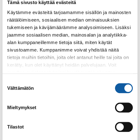
Tämä sivusto käyttää evästeitä
Tapahtumat
22.5. klo 10:00–11:00
Käytämme evästeitä tarjoamamme sisällön ja mainosten
Elinvoimakeskus Kaira - Osaamisraketti-
räätälöimiseen, sosiaalisen median ominaisuuksien
hankkeen esittely
tukemiseen ja kävijämäärämme analysoimiseen. Lisäksi
jaamme sosiaalisen median, mainosalan ja analytiikka-
alan kumppaneillemme tietoja siitä, miten käytät
Tapahtumat
11.6. klo 10:00–11:00
sivustoamme. Kumppanimme voivat yhdistää näitä
TAPAHTUMA SIIRTYY SYKSYYN -
tietoja muihin tietoihin, joita olet antanut heille tai joita on
Kiertotalouskatsaus ja Materiaalitorin
kerätty, kun olet käyttänyt heidän palvelujaan. Voit
esittely
muuttaa evästeasetuksiesi hyväksyntää sivuston
alalaidassa olevasta
Evästeasetukset
linkistä.
Suostumuksen
Välttämätön
valinta
Tapahtumat
22.5. klo 9:30–15.5. klo 10:00
Elinvoimakeskus Kaira - Vastuullisuusvartti
Mieltymykset
Tapahtumat
13.5. klo 13:00–15:00
Tilastot
Elinvoimakeskus Kaira - Tekoäly työnhaussa